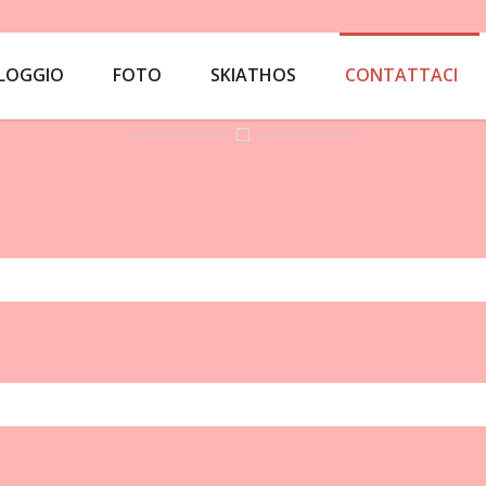
LOGGIO
FOTO
SKIATHOS
CONTATTACI
 IL MODULO QUI SOTTO PER INVIARCI U